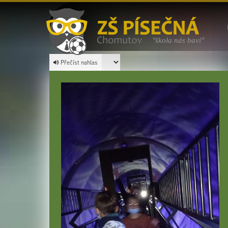
"škola nás baví"
Přečíst nahlas