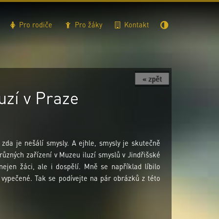
Pro rodiče
Pro žáky
Kontakt
« zpět
uzí v Praze
zda je nešálí smysly. A ejhle, smysly je skutečně
 různých zařízení v Muzeu iluzí smyslů v Jindřišské
 nejen žáci, ale i dospělí. Mně se například líbilo
šť vypečené. Tak se podívejte na pár obrázků z této