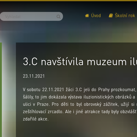
Úvod
Školní rok
3.C navštívila muzeum il
23.11.2021
V sobotu 22.11.2021 žáci 3.C jeli do Prahy prozkoumat, 
šálily, to jim dokázala výstava iluzionistických obrázků a
ulici v Praze. Pro děti to byl obrovský zážitek, užijí si
zeštíhlovací zrcadlo. Ale i jiné atrakce tady byly obzvlá
zdařilé akce.