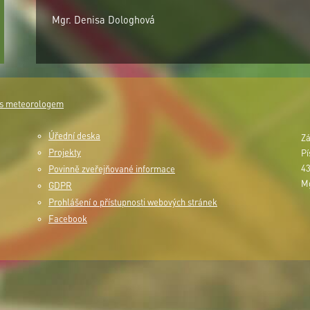
Mgr. Denisa Dologhová
 s meteorologem
Úřední deska
Zá
Projekty
Pí
43
Povinně zveřejňované informace
Mg
GDPR
Prohlášení o přístupnosti webových stránek
Facebook