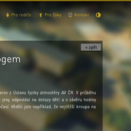
Pro rodiče
Pro žáky
Kontakt
« zpět
logem
arov z Ústavu fyziky atmosféry AV ČR. V průběhu
jevy, odpovídal na dotazy dětí a v závěru hodiny
očasí. Věděli jste například, že nejtěžší kroupa na