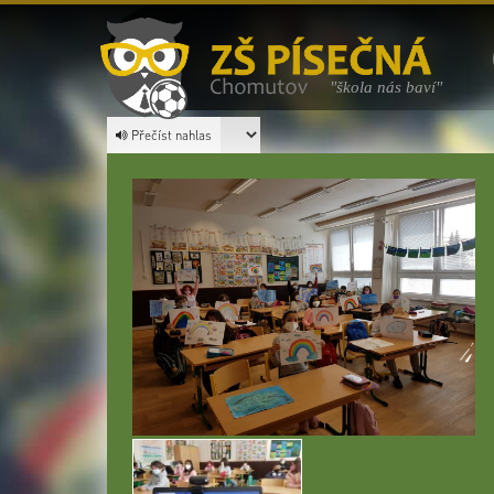
"škola nás baví"
Přečíst nahlas