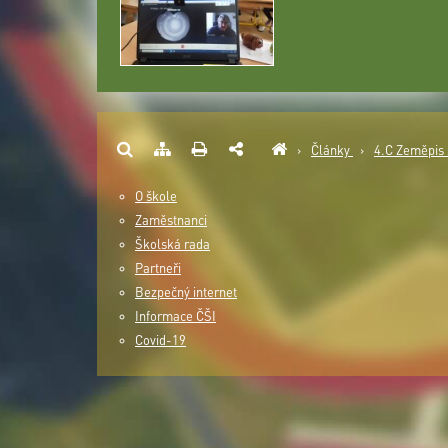
›
Články
›
4.C Zeměpis
O škole
Zaměstnanci
Školská rada
Partneři
Bezpečný internet
Informace ČŠI
Covid-19