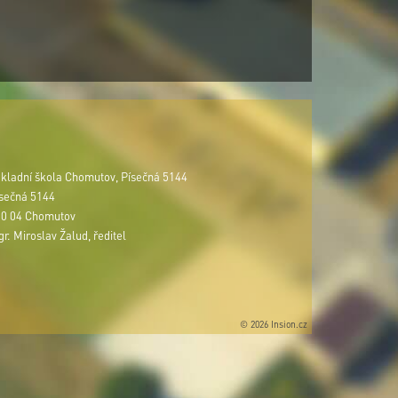
kladní škola Chomutov, Písečná 5144
sečná 5144
0 04 Chomutov
r. Miroslav Žalud, ředitel
© 2026 Insion.cz