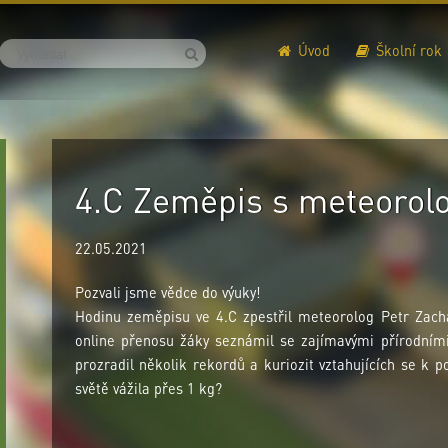
Úvod
Školní rok
4.C Zeměpis s meteoro
22.05.2021
Pozvali jsme vědce do výuky!
Hodinu zeměpisu ve 4.C zpestřil meteorolog Petr Zach
online přenosu žáky seznámil se zajímavými přírodními 
prozradil několik rekordů a kuriozit vztahujících se k p
světě vážila přes 1 kg?