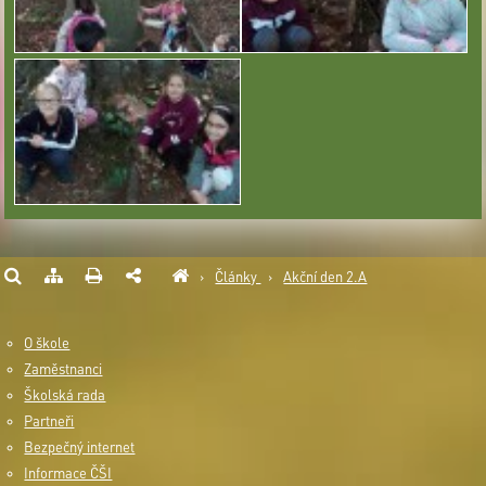
›
Články
›
Akční den 2.A
O škole
Zaměstnanci
Školská rada
Partneři
Bezpečný internet
Informace ČŠI