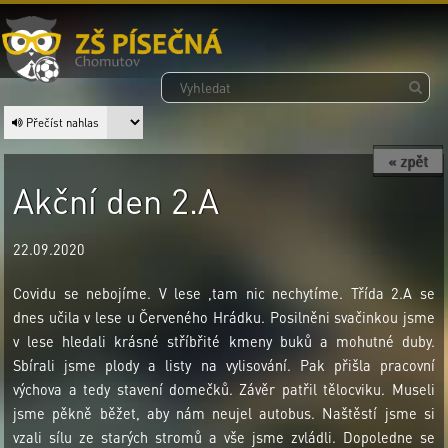
Přečíst nahlas
« zpět
Akční den 2.A
22.09.2020
Covidu se nebojíme. V lese ,tam nic nechytíme. Třída 2.A se
dnes učila v lese u Červeného Hrádku. Posilněni svačinkou jsme
v lese hledali krásné stříbřité kmeny buků a mohutné duby.
Sbírali jsme plody a listy na vylisování. Pak přišla pracovní
výchova a tedy stavení domečků. Závěr patřil tělocviku. Museli
jsme pěkně běžet, aby nám neujel autobus. Naštěstí jsme si
vzali sílu ze starých stromů a vše jsme zvládli. Dopoledne se