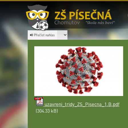
"škola nás baví"
Přečíst nahlas
uzavreni_tridy_ZS_Pisecna_1.B.pdf
(304.33 kB)