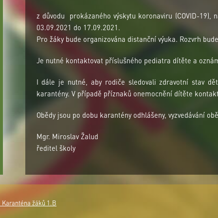
z důvodu prokázaného výskytu koronaviru (COVID-19), 
03.09.2021 do 17.09.2021.
Pro žáky bude organizována distanční výuka. Rozvrh bude
Je nutné kontaktovat příslušného pediatra dítěte a oznám
I dále je nutné, aby rodiče sledovali zdravotní stav d
karantény. V případě příznaků onemocnění dítěte kontakt
Obědy jsou po dobu karantény odhlášeny, vyzvedávání obě
Mgr. Miroslav Žalud
ředitel školy
- Karanténa žáků 1.B