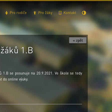
Pro rodiče
Pro žáky
Kontakt
« zpět
 žáků 1.B
ků 1.B se posunuje na 20.9.2021. Ve škole se tedy
t do online výuky.