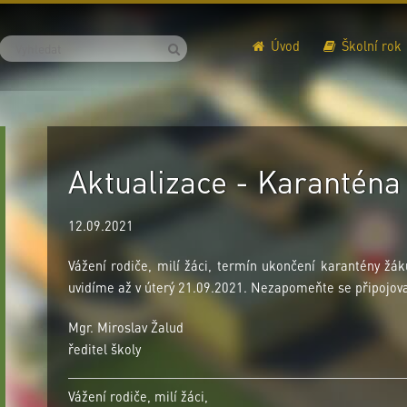
Úvod
Školní rok
Aktualizace - Karanténa
12.09.2021
Vážení rodiče, milí žáci, termín ukončení karantény žá
uvidíme až v úterý 21.09.2021. Nezapomeňte se připojova
Mgr. Miroslav Žalud
ředitel školy
Vážení rodiče, milí žáci,