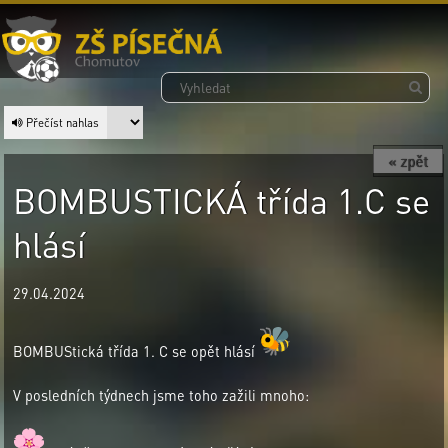
Přečíst nahlas
« zpět
BOMBUSTICKÁ třída 1.C se
hlásí
29.04.2024
BOMBUStická třída 1. C se opět hlásí
V posledních týdnech jsme toho zažili mnoho: