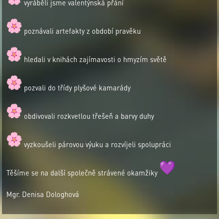
vyráběli jsme valentýnská přání
poznávali artefakty z období pravěku
hledali v knihách zajímavosti o hmyzím světě
pozvali do třídy plyšové kamarády
obdivovali rozkvetlou třešeň a barvy duhy
vyzkoušeli párovou výuku a rozvíjeli spolupráci
Těšíme se na další společně strávené okamžiky
Mgr. Denisa Dologhová