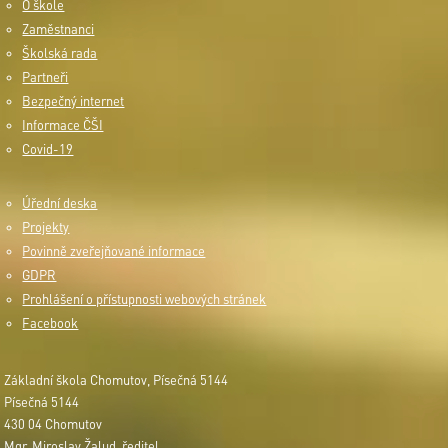
O škole
Zaměstnanci
Školská rada
Partneři
Bezpečný internet
Informace ČŠI
Covid-19
Úřední deska
Projekty
Povinně zveřejňované informace
GDPR
Prohlášení o přístupnosti webových stránek
Facebook
Základní škola Chomutov, Písečná 5144
Písečná 5144
430 04 Chomutov
Mgr. Miroslav Žalud, ředitel