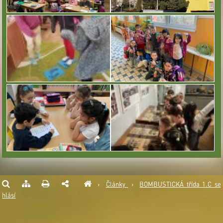
›
Články
›
BOMBUSTICKÁ třída 1.C se
hlásí