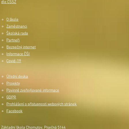
dle ČSSZ
O škole
Zaměstnanci
Školská rada
Partneři
Bezpečný internet
Informace ČŠI
Covid-19
Úřední deska
Projekty
Povinně zveřejňované informace
GDPR
Prohlášení o přístupnosti webových stránek
Facebook
Základní škola Chomutov, Písečná 5144