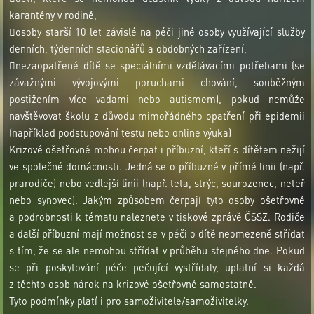
karantény v rodině,
osoby starší 10 let závislé na péči jiné osoby využívající služby
denních, týdenních stacionářů a obdobných zařízení,
nezaopatřené dítě se speciálními vzdělávacími potřebami (se
závažnými vývojovými poruchami chování, souběžným
postižením více vadami nebo autismem), pokud nemůže
navštěvovat školu z důvodu mimořádného opatření při epidemii
(například podstupování testu nebo online výuka)
Krizové ošetřovné mohou čerpat i příbuzní, kteří s dítětem nežijí
ve společné domácnosti. Jedná se o příbuzné v přímé linii (např.
prarodiče) nebo vedlejší linii (např. teta, strýc, sourozenec, neteř
nebo synovec). Jakým způsobem čerpají tyto osoby ošetřovné
a podrobnosti k tématu naleznete v tiskové zprávě ČSSZ. Rodiče
a další příbuzní mají možnost se v péči o dítě neomezeně střídat
s tím, že se ale nemohou střídat v průběhu stejného dne. Pokud
se při poskytování péče pečující vystřídaly, uplatní si každá
z těchto osob nárok na krizové ošetřovné samostatně.
Tyto podmínky platí i pro samoživitele/samoživitelky.