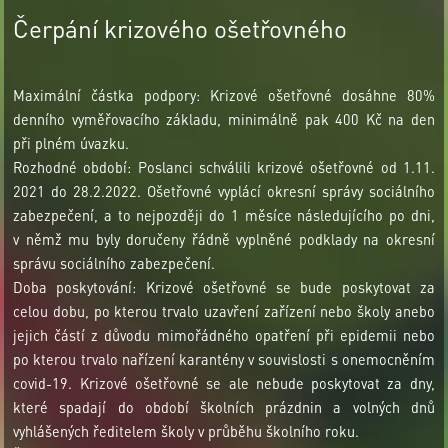
Čerpání krizového ošetřovného
Maximální částka podpory: Krizové ošetřovné dosáhne 80%
denního vyměřovacího základu, minimálně pak 400 Kč na den
při plném úvazku.
Rozhodné období: Poslanci schválili krizové ošetřovné od 1.11.
2021 do 28.2.2022. Ošetřovné vyplácí okresní správy sociálního
zabezpečení, a to nejpozději do 1 měsíce následujícího po dni,
v němž mu byly doručeny řádně vyplněné podklady na okresní
správu sociálního zabezpečení.
Doba poskytování: Krizové ošetřovné se bude poskytovat za
celou dobu, po kterou trvalo uzavření zařízení nebo školy anebo
jejich částí z důvodu mimořádného opatření při epidemii nebo
po kterou trvalo nařízení karantény v souvislosti s onemocněním
covid-19. Krizové ošetřovné se ale nebude poskytovat za dny,
které spadají do období školních prázdnin a volných dnů
vyhlášených ředitelem školy v průběhu školního roku.