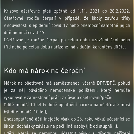
Krizové ošetřovné platí zpětně od 1.11. 2021 do 28.2.2022.
Ošetřovné rodiče čerpají v případě, že školy zavřou třídy
v souvislosti s epidemií covid-19 nebo onemocní samotné jejich
dítě nemocí covid-19.
Ošetřovné je možné čerpat po celou dobu uzavření škol nebo
tříd nebo po celou dobu nařízené individuální karantény dítěte.
Kdo má nárok na čerpání
Nárok na ošetřovné má zaměstnanec (včetně DPP/DPČ, pokud
je za něj odváděno nemocenské pojištění), který nemůže
vykonávat v zaměstnání práci z důvodu ošetřování/péče:
dítě mladší 10 let (v době uplatnění nároku na ošetřovné musí
být dítě mladší 10 let),
nezaopatřené děti (nejdéle však do 26. roku věku) účastnící se
školní docházky závislé na péči jiné osoby (již od stupně I.),
děti, které se nemohou účastnit výuky z důvodu nařízení