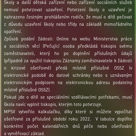
Školy a další dětská zařízení nebo zařízení sociálních služeb
nemusí potvrzovat uzavření. Potvrzení školy o uzavření je
nahrazeno čestným prohlášením rodiče, že musí o dítě pečovat
z důvodu uzavření školy nebo třídy na základě mimořádného
opatření.
Způsob podání žádosti: Online na webu Ministerstva práce
a sociálních věcí (Pečující osoba předkládá tiskopis svému
zaměstnavateli, který ho po doplnění příslušných údajů
(případně za využití tiskopisu Záznamy zaměstnavatele k žádosti
o krizové ošetřovné) předá místně příslušné OSSZ (v
elektronické podobě do datové schránky nebo s uznávaným
elektronickým podpisem na elektronickou adresu podatelny
místně příslušné OSSZ).
Pokud jde o dítě se speciálními vzdělávacími potřebami, musí
škola navíc vyplnit tiskopis, kterým toto potvrzuje.
MPSV vytvořilo kalkulačku, díky které si můžete vypočítat
ošetřovné za příslušné období roku 2022. V tabulce doplňte
konkrétní počet kalendářních dnů péče nebo ošetřování
a vyměřovací základ.