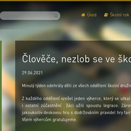
Úvod
Školní rok
Člověče, nezlob se ve šk
29.06.2021
Minulý týden odehrály děti ze všech oddělení školní druži
Z každého oddělení vzešel jeden výherce, který se utkal v
i ostatní zúčastnění žáci užili spoustu legrace. Zárov
jakoukoiliv deskovou hru s dodržováním pravidel hry fair
Všem výhercům gratulujeme.