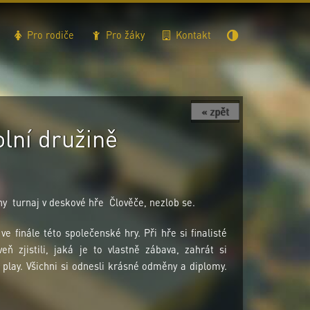
Pro rodiče
Pro žáky
Kontakt
« zpět
olní družině
ny turnaj v deskové hře Člověče, nezlob se.
e finále této společenské hry. Při hře si finalisté
eň zjistili, jaká je to vlastně zábava, zahrát si
 play. Všichni si odnesli krásné odměny a diplomy.