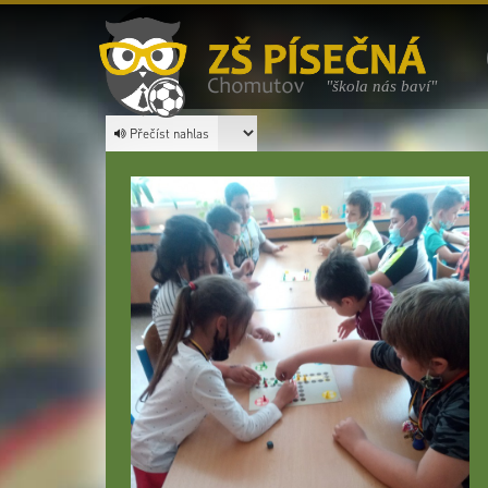
"škola nás baví"
Přečíst nahlas