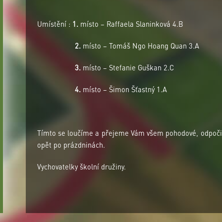
Umístění :
1.
místo – Raffaela Slaninková 4.B
2.
místo – Tomáš Ngo Hoang Quan 3.A
3.
místo – Stefanie Guškan 2.C
4.
místo – Šimon Šťastný 1.A
Tímto se loučíme a přejeme Vám všem pohodové, odpočin
opět po prázdninách.
Vychovatelky školní družiny.