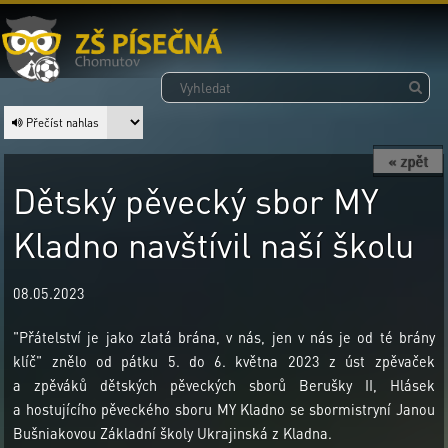
Přečíst nahlas
« zpět
Dětský pěvecký sbor MY
Kladno navštívil naší školu
08.05.2023
"Přátelství je jako zlatá brána, v nás, jen v nás je od té brány
klíč" znělo od pátku 5. do 6. května 2023 z úst zpěvaček
a zpěváků dětských pěveckých sborů Berušky II, Hlásek
a hostujícího pěveckého sboru MY Kladno se sbormistryní Janou
Bušniakovou Základní školy Ukrajinská z Kladna.