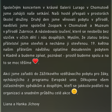
Společným koncertem v krásné Galerii Lurago v Chomutově
jsme zahájili naše setkání. Naši hosté přespali v prostorách
školní družiny. Druhý den jsme věnovali pobytu v přírodě,
navštívili jsme společně Zoopark v Chomutově a Muzeum
v přírodě Zubrnice. A následovalo loučení, které se neobešlo bez
slziček v očích dětí i nás dospělých. Myslím, že zlatou bránu
přátelství jsme otevřeli a necháme ji otevřenou. 19. května
našim přátelům návštěvu oplatíme dvoudenním pobytem
v Kladně a budeme zpívat, poznávat - prostě budeme spolu a na
to se moc těšíme
.
Akci jsme zařadili do Zážitkového vzdělávacího pobytu pro žáky,
vycházejícího z programu Evropské unie. Děkujeme všem
zúčastněným zpěvákům a dospělým, kteří se jakkoliv podíleli na
organizaci a snadném průběhu celé akce
.
Liana a Hanka Jíchovy