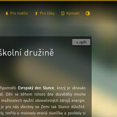
Pro rodiče
Pro žáky
Kontakt
« zpět
školní družině
připomněli
Evropský den Slunce
, který je věnován
edí. Děti se během tohoto dne dozvěděly mnoho
o možnostech využití obnovitelných zdrojů energie.
 je pro nás všechny na Zemi tak Slunce důležité.
y, tvořily a malovaly veselá sluníčka a povídaly si