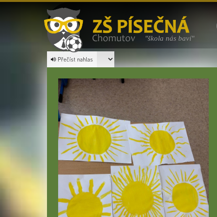
"škola nás baví"
Přečíst nahlas