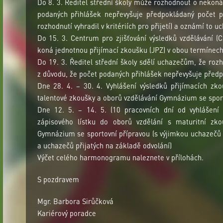
Do 8. 3. Ředitel střední školy může rozhodnout o nekoná
podaných přihlášek nepřevyšuje předpokládaný počet př
rozhodnutí vyhradil v kritériích pro přijetí) a oznámí to 
Do 15. 3. Centrum pro zjišťování výsledků vzdělávání (C
koná jednotnou přijímací zkoušku (JPZ) v obou termínech
Do 19. 3. Ředitel střední školy sdělí uchazečům, že roz
z důvodu, že počet podaných přihlášek nepřevyšuje před
Dne 28. 4. – 30. 4. Vyhlášení výsledků přijímacích zk
talentové zkoušky a oborů vzdělávání Gymnázium se sport
Dne 12. 5. – 14. 5. (10 pracovních dní od vyhlášení 
zápisového lístku do oborů vzdělání s maturitní zk
Gymnázium se sportovní přípravou (s výjimkou uchazečů 
a uchazečů přijatých na základě odvolání)
Výčet celého harmonogramu naleznete v přílohách.
S pozdravem
Mgr. Barbora Sirůčková
Kariérový poradce