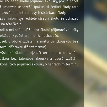
ní JPZ nebo školní přijímací zkoušky, pokud počet
ijímaných uchazečů (pokud si ředitel školy toto
uchazečům na internetových stránkách školy.
ZVV) informuje ředitele střední školy, že uchazeč
 na této škole.
hodl o nekonání JPZ nebo školní přijímací zkoušky
pokládaný počet přijímaných uchazečů.
oušek u oborů vzdělání s maturitní zkouškou bez
ovní přípravou (řádný termín)
výsledků školou) nejzazší termín pro odevzdání
ouškou bez talentové zkoušky a oborů vzdělání
konajících přijímací zkoušky v náhradním termínu