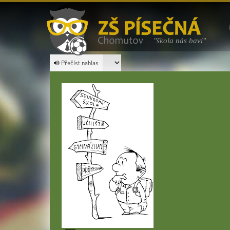
"škola nás baví"
Přečíst nahlas