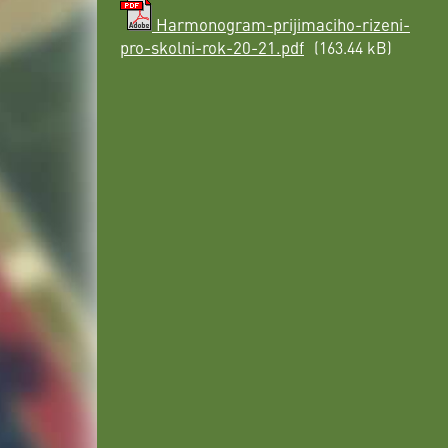
Harmonogram-prijimaciho-rizeni-
pro-skolni-rok-20-21.pdf
(163.44 kB)