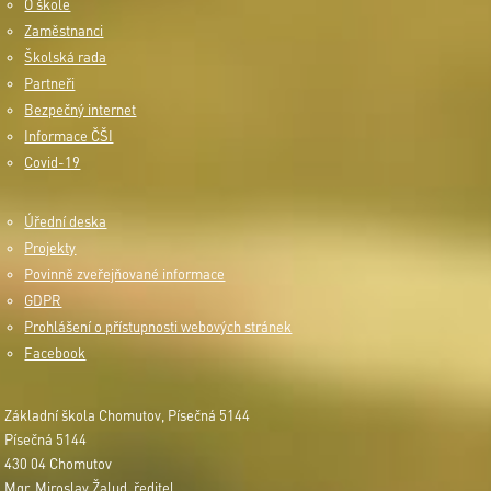
O škole
Zaměstnanci
Školská rada
Partneři
Bezpečný internet
Informace ČŠI
Covid-19
Úřední deska
Projekty
Povinně zveřejňované informace
GDPR
Prohlášení o přístupnosti webových stránek
Facebook
Základní škola Chomutov, Písečná 5144
Písečná 5144
430 04 Chomutov
Mgr. Miroslav Žalud, ředitel