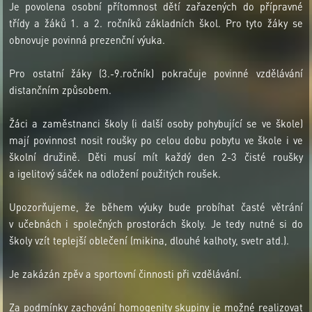
Je povolena osobní přítomnost dětí zařazených do přípravné
třídy a žáků 1. a 2. ročníků základních škol. Pro tyto žáky se
obnovuje povinná prezenční výuka.
Pro ostatní žáky (3.-9.ročník) pokračuje povinné vzdělávání
distančním způsobem.
Žáci a zaměstnanci školy (i další osoby pohybující se ve škole)
mají povinnost nosit roušky po celou dobu pobytu ve škole i ve
školní družině. Děti musí mít každý den 2-3 čisté roušky
a igelitový sáček na odložení použitých roušek.
Upozorňujeme, že během výuky bude probíhat časté větrání
v učebnách i společných prostorách školy. Je tedy nutné si do
školy vzít teplejší oblečení (mikina, dlouhé kalhoty, svetr atd.).
Je zakázán zpěv a sportovní činnosti při vzdělávání.
Za podmínky zachování homogenity skupiny je možné realizovat