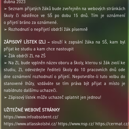
dubna 2023
➢ Seznam přijatých žáků bude zveřejněn na webových stránkách
školy či nástěnce ve SŠ po dobu 15 dnů. Tím je oznámení
o přijetí bráno za oznámené.
➢ Rozhodnutí o nepřijetí obdrží žák písemně
ZÁPISOVÝ LÍSTEK (ZL) –
slouží k zapsání žáka na SŠ, kam byl
přijat ke studiu a kam chce nastoupit
➢ Žák obdrží ZL na ZŠ
➢ Na ZL bude vyplněn název oboru a školy, kterou si žák zvolí ke
studiu, ZL odevzdejte řediteli školy do 10 pracovních dnů ode
dne oznámení rozhodnutí o přijetí. Nepotvrdíte-li tuto volbu do
stanovené lhůty, vzdáváte se tím práva být přijat a místo je
nabídnuto dalšímu uchazeči.
➢ Zápisový lístek může uchazeč uplatnit jen jednou!
UŽITEČNÉ WEBOVÉ STRÁNKY
https://www.infoabsolvent.cz/
https://www.atlasskolstvi.cz/ https://www.nsp.cz/ https://cermat.cz