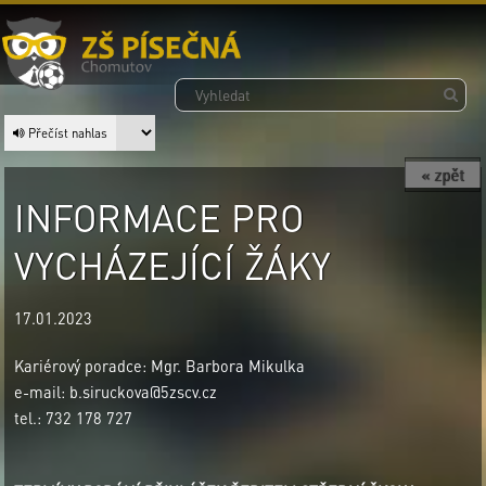
Přečíst nahlas
« zpět
INFORMACE PRO
VYCHÁZEJÍCÍ ŽÁKY
17.01.2023
Kariérový poradce: Mgr. Barbora Mikulka
e-mail: b.siruckova@5zscv.cz
tel.: 732 178 727