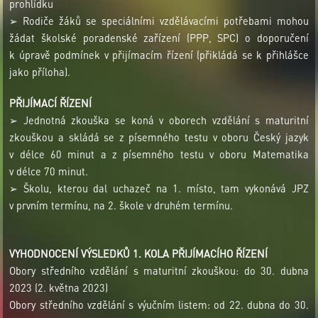
prohlídku
➢ Rodiče žáků se speciálními vzdělávacími potřebami mohou
žádat školské poradenské zařízení (PPP, SPC) o doporučení
k úpravě podmínek v přijímacím řízení (přikládá se k přihlášce
jako příloha).
PŘIJÍMACÍ ŘÍZENÍ
➢ Jednotná zkouška se koná v oborech vzdělání s maturitní
zkouškou a skládá se z písemného testu v oboru Český jazyk
v délce 60 minut a z písemného testu v oboru Matematika
v délce 70 minut.
➢ Školu, kterou dal uchazeč na 1. místo, tam vykonává JPZ
v prvním termínu, na 2. škole v druhém termínu.
VYHODNOCENÍ VÝSLEDKŮ 1. KOLA PŘIJÍMACÍHO ŘÍZENÍ
Obory středního vzdělání s maturitní zkouškou: do 30. dubna
2023 (2. května 2023)
Obory středního vzdělání s výučním listem: od 22. dubna do 30.