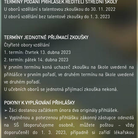
TERMÍNY PODÁNÍ PŘIHLÁŠEK ŘEDITELI STŘEDNÍ ŠKOLY
U oborů vzdělání s talentovou zkouškou do 30. 11. 2022
U oborů vzdělání bez talentové zkoušky do 1. 3. 2023
TERMÍNY JEDNOTNÉ PŘIJÍMACÍ ZKOUŠKY
Čtyřleté obory vzdělání
1. termín: čtvrtek 13. dubna 2023
2. termín: pátek 14. dubna 2023
V prvním termínu koná uchazeč zkoušku na škole uvedené na
přihlášce v prvním pořadí, ve druhém termínu na škole uvedené
ve druhém pořadí.
U učebních oborů se jednotná přijímací zkouška nekoná.
POKYNY K VYPLŇOVÁNÍ PŘIHLÁŠKY
➢ Žáci dostanou začátkem února dva originály přihlášek.
➢ Vyplněnou a potvrzenou přihlášku zákonný zástupce odevzdá
na SŠ (doporučujeme osobně, můžete poštou – vždy
doporučeně) do 1. 3. 2023, případně si zařídí lékařskou