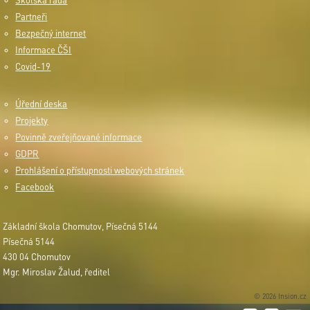
Školská rada
Partneři
Bezpečný internet
Informace ČŠI
Covid-19
Úřední deska
Projekty
Povinně zveřejňované informace
GDPR
Prohlášení o přístupnosti webových stránek
Facebook
Základní škola Chomutov, Písečná 5144
Písečná 5144
430 04 Chomutov
Mgr. Miroslav Žalud, ředitel
© 2026 Insion.cz