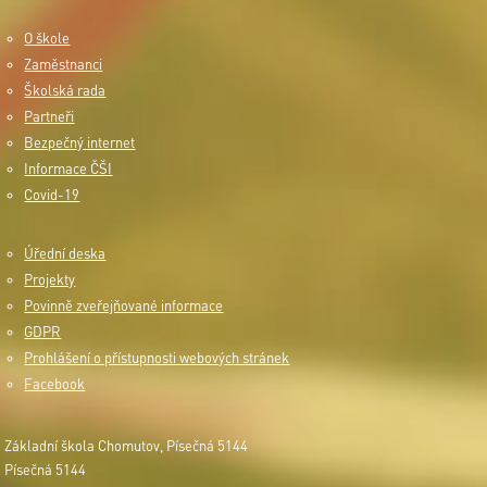
O škole
Zaměstnanci
Školská rada
Partneři
Bezpečný internet
Informace ČŠI
Covid-19
Úřední deska
Projekty
Povinně zveřejňované informace
GDPR
Prohlášení o přístupnosti webových stránek
Facebook
Základní škola Chomutov, Písečná 5144
Písečná 5144