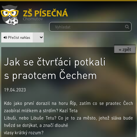
Přečíst nahlas
« zpět
Jak se čtvrťáci potkali
s praotcem Čechem
19.04.2023
Kdo jako první dorazil na horu Říp, zatím co se praotec Čech
zaobíral mlékem a strdím? Kazí Teta
Libuši, nebo Libuše Tetu? Co je to za město, jehož sláva bude
hvězd se dotýkat, a značí dlouhé
vlasy krátký rozum?