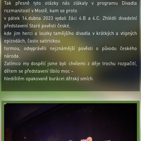
Tak přesně tyto otázky nás zlákaly v programu Divadla
rozmanitostí v Mostě, kam se proto
v pátek 14.dubna 2023 vydali žáci 4.B a 4.C. Zhlédli divadelní
představení Staré pověsti české,
kde jim herci a loutky tamějšího divadla v krátkých a vtipných
epizodách, často satirickou
formou, odvyprávěli nejznámější pověsti o původu českého
národa.
Zatímco my dospělí jsme byli chvílemi z děje trochu rozpačití,
dětem se představení líbilo moc –
hledištěm opakovaně burácel dětský smích.