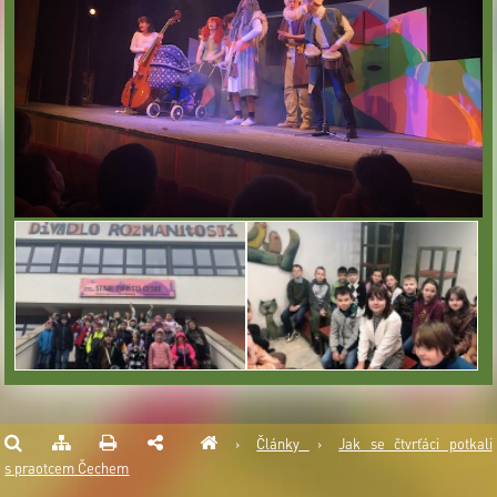
›
Články
›
Jak se čtvrťáci potkali
s praotcem Čechem