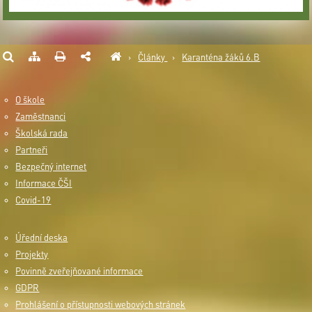
›
Články
›
Karanténa žáků 6.B
O škole
Zaměstnanci
Školská rada
Partneři
Bezpečný internet
Informace ČŠI
Covid-19
Úřední deska
Projekty
Povinně zveřejňované informace
GDPR
Prohlášení o přístupnosti webových stránek