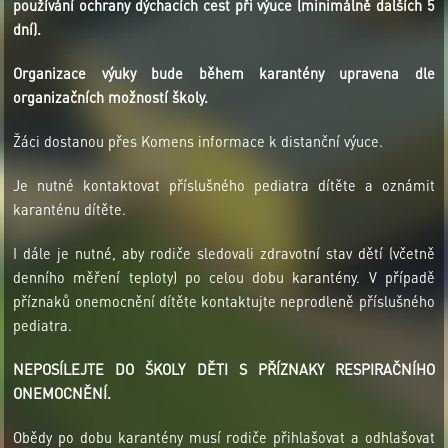
používání ochrany dýchacích cest při výuce (minimálně dalších 5
dní).
Organizace výuky bude během karantény upravena dle
organizačních možností školy.
Žáci dostanou přes Komens informace k distanční výuce.
Je nutné kontaktovat příslušného pediatra dítěte a oznámit
karanténu dítěte.
I dále je nutné, aby rodiče sledovali zdravotní stav dětí (včetně
denního měření teploty) po celou dobu karantény. V případě
příznaků onemocnění dítěte kontaktujte neprodleně příslušného
pediatra.
NEPOSÍLEJTE DO ŠKOLY DĚTI S PŘÍZNAKY RESPIRAČNÍHO
ONEMOCNĚNÍ.
Obědy po dobu karantény musí rodiče přihlašovat a odhlašovat