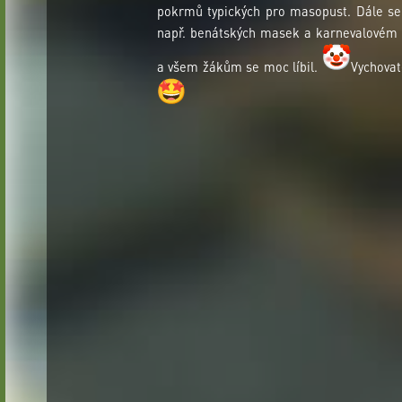
pokrmů typických pro masopust. Dále se 
např. benátských masek a karnevalovém p
a všem žákům se moc líbil.
Vychovat