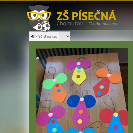
"škola nás baví"
Přečíst nahlas