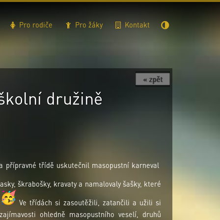
Pro rodiče
Pro žáky
Kontakt
« zpět
školní družině
 a přípravné třídě uskutečnil masopustní karneval
masky, škrabošky, kravaty a namalovaly šašky, které
.
Ve třídách si zasoutěžili, zatančili a užili si
zajímavosti ohledně masopustního veselí, druhů