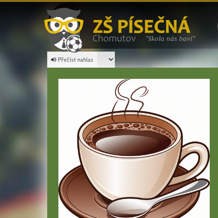
"škola nás baví"
Přečíst nahlas