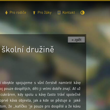
Pro rodiče
Pro žáky
Kontakt
« zpět
 školní družině
i obvykle spojujeme s vůní čerstvě namleté kávy
j pouze dospělých, děti ji velmi dobře znají. Ať už
 cukráren, kdy spolu u kávy často tráví společné
poprvé káva objevila, jak a kde se pěstuje a jaké
 tom, že ,,kafíčko “je pouze pro dospělé a že kávu