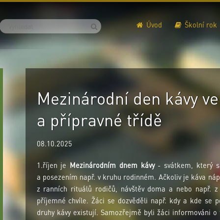
Úvod
Školní rok
Mezinárodní den kávy ve
a přípravné třídě
08.10.2025
1.říjen je
Mezinárodním dnem kávy
- svátkem, který s
a posezením např. v kruhu rodinném. Ačkoliv je káva nápo
z ranních rituálů rodičů, návštěv doma a nebo např. z
příjemné chvíle. Žáci se dozvěděli např. kdy a kde se 
druhy kávy existují. Samozřejmě byli žáci informováni o