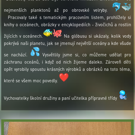
nejmenších planktonů až po obrovské velryby.
Pracovaly také s tematickým pracovním listem, prohlížely si
knihy o oceánech, obrázky v encyklopediích - živočichů a rostlin
žijících v oceánech.
Na glóbusu si ukázaly, kolik vody
pokrývá naši planetu, jak se jmenují největší oceány a kde všude
se nachází.
Vysvětlily jsme si, co můžeme udělat pro
záchranu oceánů, i když od nich žijeme daleko. Zároveň děti
opět vyrobily spoustu krásných výrobků a obrázků na toto téma,
které se všem moc povedly.
Vychovatelky školní družiny a paní učitelka přípravné třídy