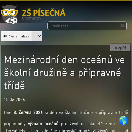
Přečíst nahlas
« zpět
Mezinárodní den oceánů ve
školní družině a přípravné
třídě
15.06.2026
Dne
8. června 2026
si děti ve školní družině a přípravné třídě
připomněly
význam oceánů
pro život na planetě Zemi.
Dozvěděly se, že zde žije obrovské množství živočichů - od