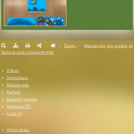
›
Články
›
Mezinárodní den oceánů ve
školní družině a přípravné třídě
O škole
Zaměstnanci
Školská rada
Partneři
Bezpečný internet
Informace ČŠI
Covid-19
Úřední deska