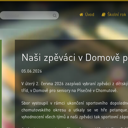
Úvod
Školní rok
Naši zpěváci v Domově p
05.06.2026
V úterý 2. června 2026 zazpívali vybraní zpěváci z dětsk
tříd, v Domově pro seniory na Písečné v Chomutově.
Sbor vystoupil v rámci ukončení sportovního dopoledn
chomutovského okresu a utkaly se ve hře petanque.
vyhodnocení všech týmů a naši zpěváci tak sportovní zápo