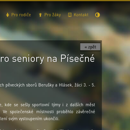
Pro rodiče
Pro žáky
Kontakt
« zpět
ro seniory na Písečné
ých pěveckých sborů Berušky a Hlásek, žáci 3. - 5.
e, kde se sešly sportovní týmy i z dalších měst
 Ve společenské místnosti proběhlo závěrečné
lení svým vystoupením ukončili.