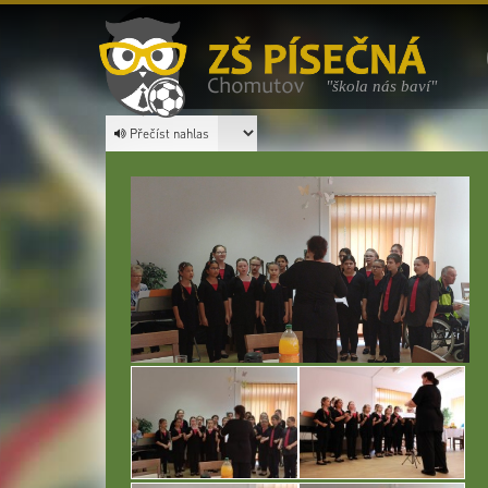
"škola nás baví"
Přečíst nahlas