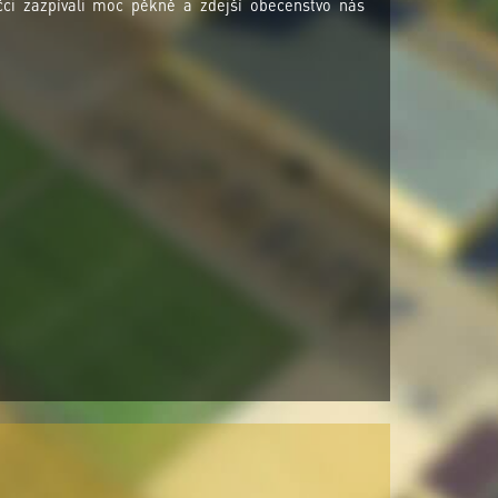
ci zazpívali moc pěkně a zdejší obecenstvo nás