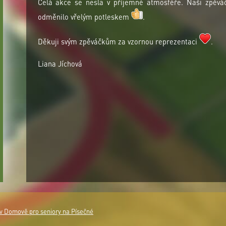
Celá akce se nesla v příjemné atmosféře. Naši zpěváč
odměnilo vřelým potleskem
.
Děkuji svým zpěváčkům za vzornou reprezentaci
.
Liana Jíchová
 v Domově pro seniory na Písečné