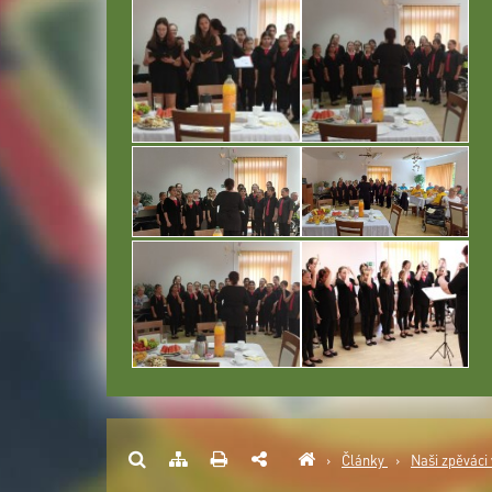
›
Články
›
Naši zpěváci