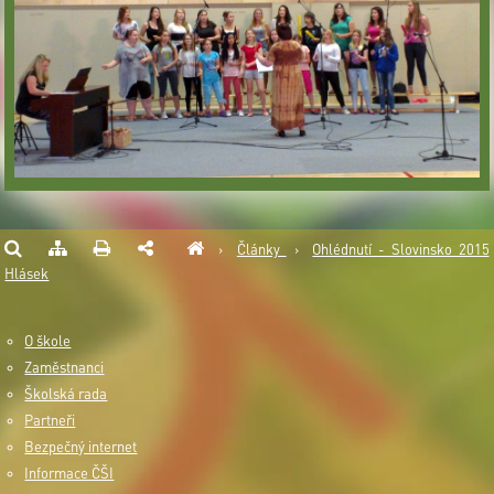
›
Články
›
Ohlédnutí - Slovinsko 2015
Hlásek
O škole
Zaměstnanci
Školská rada
Partneři
Bezpečný internet
Informace ČŠI