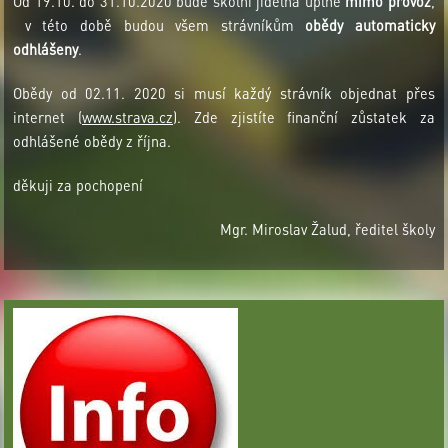
Od 19.10. do 31.10.2020 bude školní jídelna úplně
mimo provoz
,
v této době budou všem strávníkům
obědy automaticky
odhlášeny
.
Obědy od 02.11. 2020 si musí každý strávník objednat přes
internet (
www.strava.cz
). Zde zjistíte finanční zůstatek za
odhlášené obědy z října.
děkuji za pochopení
Mgr. Miroslav Žalud, ředitel školy