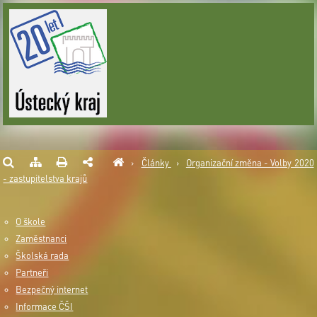
›
Články
›
Organizační změna - Volby 2020
- zastupitelstva krajů
O škole
Zaměstnanci
Školská rada
Partneři
Bezpečný internet
Informace ČŠI