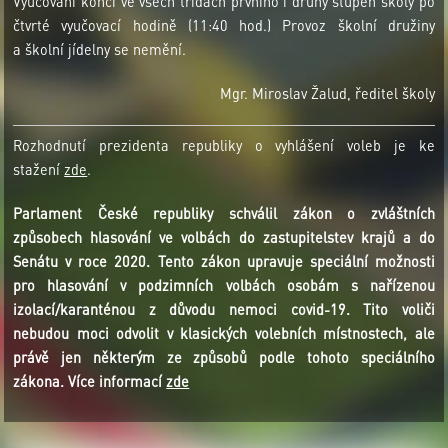
Vyučování končí ve všech třídách prvního i druhý stupeň školy po
čtvrté vyučovací hodině (11:40 hod.) Provoz školní družiny
a školní jídelny se nemění.
Mgr. Miroslav Žalud, ředitel školy
Rozhodnutí prezidenta republiky o vyhlášení voleb je ke
stažení
zde
.
Parlament České republiky schválil zákon o zvláštních
způsobech hlasování ve volbách do zastupitelstev krajů a do
Senátu v roce 2020. Tento zákon upravuje speciální možnosti
pro hlasování v podzimních volbách osobám s nařízenou
izolací/karanténou z důvodu nemoci covid-19. Tito voliči
nebudou moci odvolit v klasických volebních místnostech, ale
právě jen některým ze způsobů podle tohoto speciálního
zákona. Více informací
zde