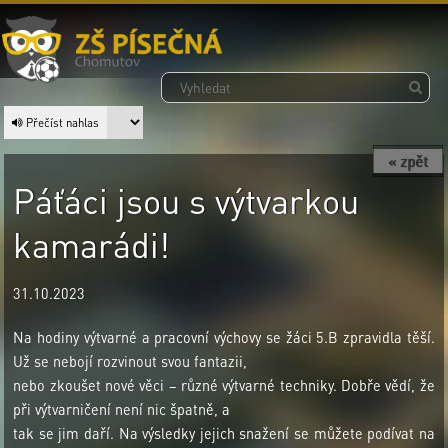
Přečíst nahlas
« zpět
Páťáci jsou s výtvarkou
kamarádi!
31.10.2023
Na hodiny výtvarné a pracovní výchovy se žáci 5.B zpravidla těší.
Už se nebojí rozvinout svou fantazii,
nebo zkoušet nové věci – různé výtvarné techniky. Dobře vědí, že
při výtvarničení není nic špatně, a
tak se jim daří. Na výsledky jejich snažení se můžete podívat na