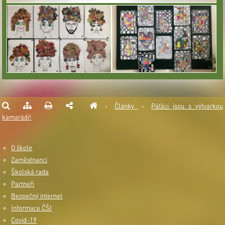
›
Články
›
Páťáci jsou s výtvarkou
kamarádi!
O škole
Zaměstnanci
Školská rada
Partneři
Bezpečný internet
Informace ČŠI
Covid-19