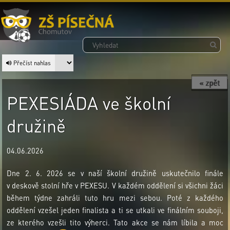
Přečíst nahlas
« zpět
PEXESIÁDA ve školní
družině
04.06.2026
Dne 2. 6. 2026 se v naší školní družině uskutečnilo finále
v deskově stolní hře v PEXESU. V každém oddělení si všichni žáci
během týdne zahráli tuto hru mezi sebou. Poté z každého
oddělení vzešel jeden finalista a ti se utkali ve finálním souboji,
ze kterého vzešli tito výherci. Tato akce se nám líbila a moc