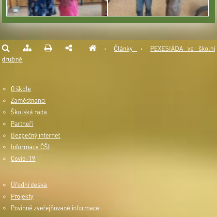
›
Články
›
PEXESIÁDA ve školní
družině
O škole
Zaměstnanci
Školská rada
Partneři
Bezpečný internet
Informace ČŠI
Covid-19
Úřední deska
Projekty
Povinně zveřejňované informace