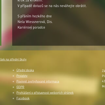
krok za krokem.
V případě dotazů se na nás neváhejte obrátit.
S přáním hezkého dne
Nela Wiessnerová, Dis.
Kariérový poradce
šek na střední školy
Úřední deska
Zá
Projekty
Pí
43
Povinně zveřejňované informace
Mg
GDPR
Prohlášení o přístupnosti webových stránek
Facebook