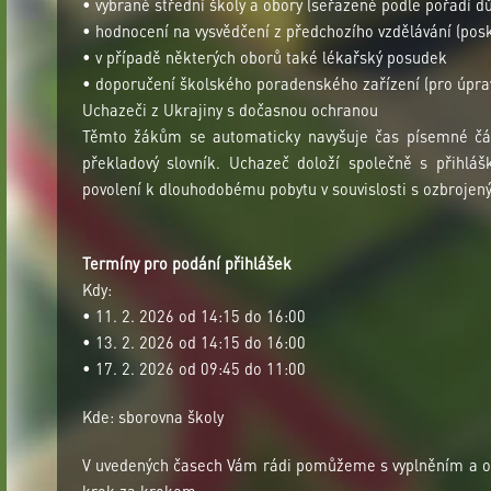
• vybrané střední školy a obory (seřazené podle pořadí důl
• hodnocení na vysvědčení z předchozího vzdělávání (posk
• v případě některých oborů také lékařský posudek
• doporučení školského poradenského zařízení (pro úpra
Uchazeči z Ukrajiny s dočasnou ochranou
Těmto žákům se automaticky navyšuje čas písemné čás
překladový slovník. Uchazeč doloží společně s přihl
povolení k dlouhodobému pobytu v souvislosti s ozbrojen
Termíny pro podání přihlášek
Kdy:
• 11. 2. 2026 od 14:15 do 16:00
• 13. 2. 2026 od 14:15 do 16:00
• 17. 2. 2026 od 09:45 do 11:00
Kde: sborovna školy
V uvedených časech Vám rádi pomůžeme s vyplněním a od