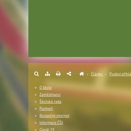
›
Články
›
Podání přihlá
O škole
Zaměstnanci
Školská rada
Partneři
Bezpečný internet
Informace ČŠI
Covid-19