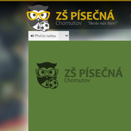
"škola nás baví"
Přečíst nahlas