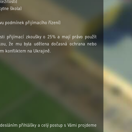
ežitosti)
ytne škola)
vu podmínek přijímacího řízení)
ti přijímací zkoušky o 25% a mají právo použít
áškou, že mu byla udělena dočasná ochrana nebo
ým konfliktem na Ukrajině.
esláním přihlášky a celý postup s Vámi projdeme