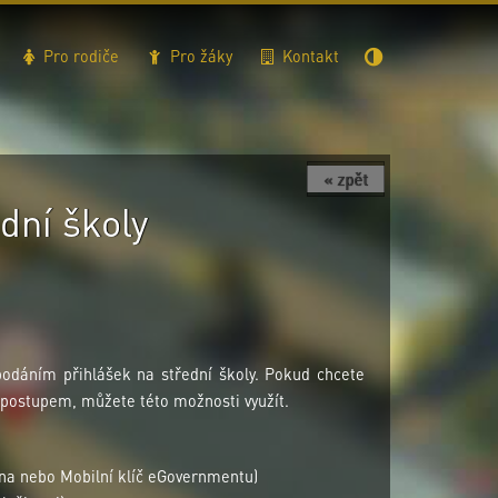
Pro rodiče
Pro žáky
Kontakt
« zpět
dní školy
podáním přihlášek na střední školy. Pokud chcete
tí postupem, můžete této možnosti využít.
čana nebo Mobilní klíč eGovernmentu)