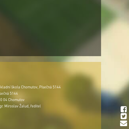
kladní škola Chomutov, Písečná 5144
sečná 5144
0 04 Chomutov
r. Miroslav Žalud, ředitel