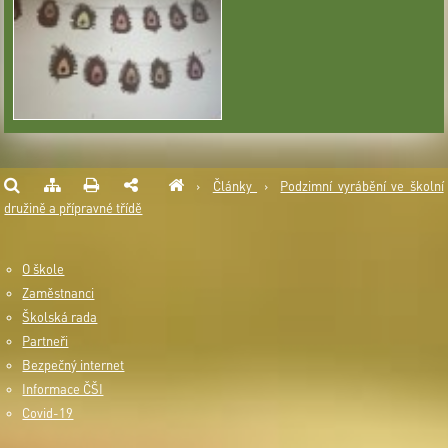
›
Články
›
Podzimní vyrábění ve školní
družině a přípravné třídě
O škole
Zaměstnanci
Školská rada
Partneři
Bezpečný internet
Informace ČŠI
Covid-19