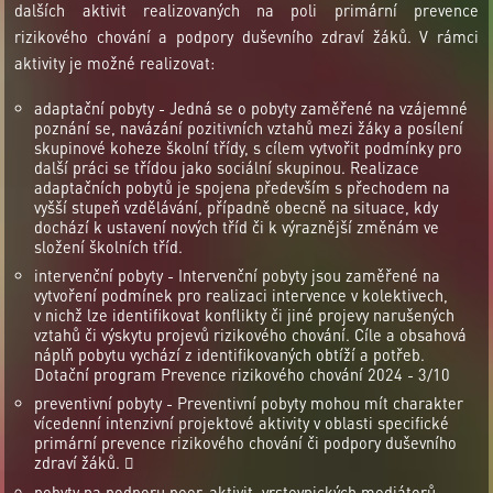
dalších aktivit realizovaných na poli primární prevence
rizikového chování a podpory duševního zdraví žáků. V rámci
aktivity je možné realizovat:
adaptační pobyty - Jedná se o pobyty zaměřené na vzájemné
poznání se, navázání pozitivních vztahů mezi žáky a posílení
skupinové koheze školní třídy, s cílem vytvořit podmínky pro
další práci se třídou jako sociální skupinou. Realizace
adaptačních pobytů je spojena především s přechodem na
vyšší stupeň vzdělávání, případně obecně na situace, kdy
dochází k ustavení nových tříd či k výraznější změnám ve
složení školních tříd.
intervenční pobyty - Intervenční pobyty jsou zaměřené na
vytvoření podmínek pro realizaci intervence v kolektivech,
v nichž lze identifikovat konflikty či jiné projevy narušených
vztahů či výskytu projevů rizikového chování. Cíle a obsahová
náplň pobytu vychází z identifikovaných obtíží a potřeb.
Dotační program Prevence rizikového chování 2024 - 3/10
preventivní pobyty - Preventivní pobyty mohou mít charakter
vícedenní intenzivní projektové aktivity v oblasti specifické
primární prevence rizikového chování či podpory duševního
zdraví žáků. 
pobyty na podporu peer-aktivit, vrstevnických mediátorů -