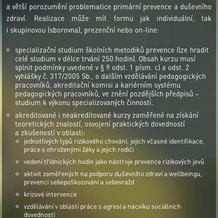
a větší porozumění problematice primární prevence a duševního
zdraví. Realizace může mít formu jak individuální, tak
i skupinovou (sborovna), prezenční nebo on-line:
specializační studium školních metodiků prevence (lze hradit
celé studium v délce trvání 250 hodin). Obsah kurzu musí
splnit podmínky uvedené v § 9 odst. 1 písm. c) a odst. 2
vyhlášky č. 317/2005 Sb., o dalším vzdělávání pedagogických
pracovníků, akreditační komisi a kariérním systému
pedagogických pracovníků, ve znění pozdějších předpisů –
studium k výkonu specializovaných činností.
akreditované i neakreditované kurzy zaměřené na získání
teoretických znalostí, osvojení praktických dovedností
a zkušeností v oblasti:
jednotlivých typů rizikového chování, jejich včasné identifikace,
práce s ohroženými žáky a jejich rodiči
vedení třídnických hodin jako nástroje prevence rizikových jevů
aktivit zaměřených na podporu duševního zdraví a wellbeingu,
prevenci sebepoškozování a sebevražd
krizové intervence
vzdělávání v oblasti práce s agresí a nácviku sociálních
dovedností