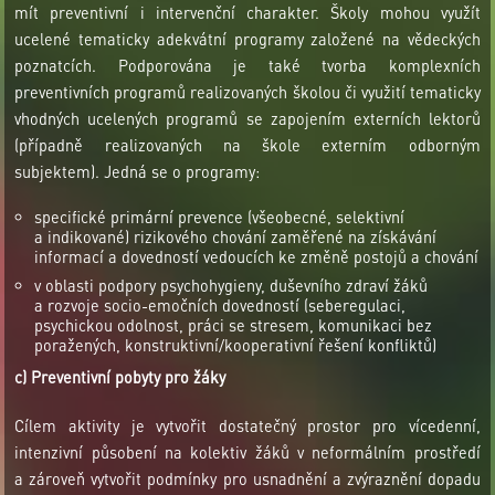
mít preventivní i intervenční charakter. Školy mohou využít
ucelené tematicky adekvátní programy založené na vědeckých
poznatcích. Podporována je také tvorba komplexních
preventivních programů realizovaných školou či využití tematicky
vhodných ucelených programů se zapojením externích lektorů
(případně realizovaných na škole externím odborným
subjektem). Jedná se o programy:
specifické primární prevence (všeobecné, selektivní
a indikované) rizikového chování zaměřené na získávání
informací a dovedností vedoucích ke změně postojů a chování
v oblasti podpory psychohygieny, duševního zdraví žáků
a rozvoje socio-emočních dovedností (seberegulaci,
psychickou odolnost, práci se stresem, komunikaci bez
poražených, konstruktivní/kooperativní řešení konfliktů)
c) Preventivní pobyty pro žáky
Cílem aktivity je vytvořit dostatečný prostor pro vícedenní,
intenzivní působení na kolektiv žáků v neformálním prostředí
a zároveň vytvořit podmínky pro usnadnění a zvýraznění dopadu