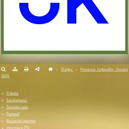
›
Články
›
Prevence rizikového chování
2025
O škole
Zaměstnanci
Školská rada
Partneři
Bezpečný internet
Informace ČŠI