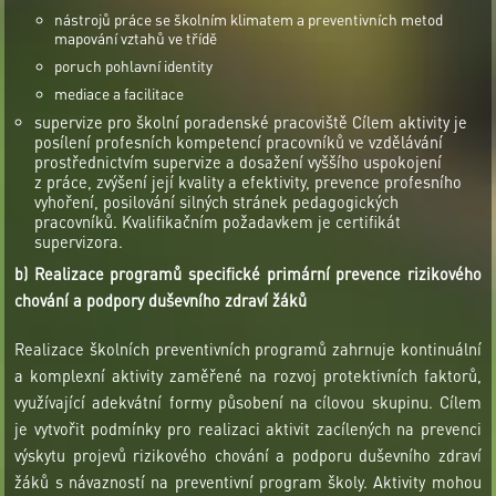
nástrojů práce se školním klimatem a preventivních metod
mapování vztahů ve třídě
poruch pohlavní identity
mediace a facilitace
supervize pro školní poradenské pracoviště Cílem aktivity je
posílení profesních kompetencí pracovníků ve vzdělávání
prostřednictvím supervize a dosažení vyššího uspokojení
z práce, zvýšení její kvality a efektivity, prevence profesního
vyhoření, posilování silných stránek pedagogických
pracovníků. Kvalifikačním požadavkem je certifikát
supervizora.
b) Realizace programů specifické primární prevence rizikového
chování a podpory duševního zdraví žáků
Realizace školních preventivních programů zahrnuje kontinuální
a komplexní aktivity zaměřené na rozvoj protektivních faktorů,
využívající adekvátní formy působení na cílovou skupinu. Cílem
je vytvořit podmínky pro realizaci aktivit zacílených na prevenci
výskytu projevů rizikového chování a podporu duševního zdraví
žáků s návazností na preventivní program školy. Aktivity mohou