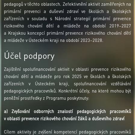
pedagogů v těchto oblastech. Zefektivnění aktivit zaměřených na
primární prevenci a duševní zdraví ve školách a školských
zařízeních v souladu s Národní strategií primární prevence
rizikového chování dětí a mládeže na období 2019−2027
a Krajskou koncepcí primární prevence rizikového chování dětí
a mládeže v Ústeckém kraji na období 2023–2028.
Účel podpory
Zajištění spolufinancování aktivit v oblasti prevence rizikového
chování dětí a mládeže pro rok 2025 ve školách a školských
zařízeních v Ústeckém kraji, spolufinancování vzdělávání
pedagogických pracovníků. Konkrétní účely, na které mohou být
peněžní prostředky z Programu poskytnuty:
a) Zvyšování odborných znalostí pedagogických pracovníků
v oblasti prevence rizikového chování žáků a duševního zdraví
Cílem aktivity je zvýšení kompetencí pedagogických pracovníků