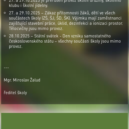
klubu i školní jídelny.
27. a 29.10.2025 – Zákaz přítomnosti žáků, dětí ve všech
součástech školy (ZŠ, ŠJ, ŠD, ŠK). Výjimku mají zaměstnanci
zajišťující stavební práce, úklid, dezinfekci a ionizaci prostor.
Tělocvičny jsou mimo provoz.
28.10.2025 – Státní svátek - Den vzniku samostatného
československého státu – všechny součásti školy jsou mimo
provoz.
---
Mgr. Miroslav Žalud
ředitel školy