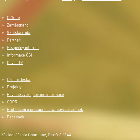
O škole
Zaměstnanci
Školská rada
Partneři
Bezpečný internet
Informace ČŠI
Covid-19
Úřední deska
Projekty
Povinně zveřejňované informace
GDPR
Prohlášení o přístupnosti webových stránek
Facebook
Základní škola Chomutov, Písečná 5144