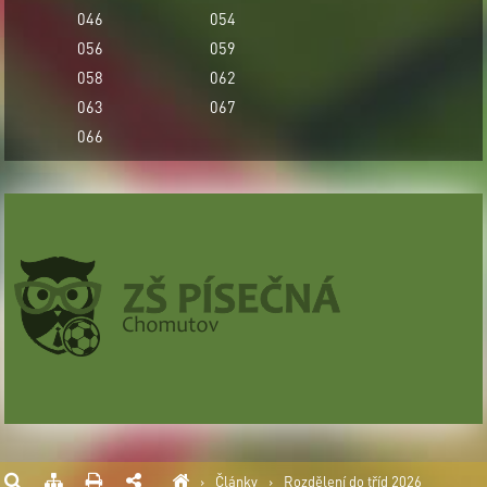
046
054
056
059
058
062
063
067
066
›
Články
›
Rozdělení do tříd 2026