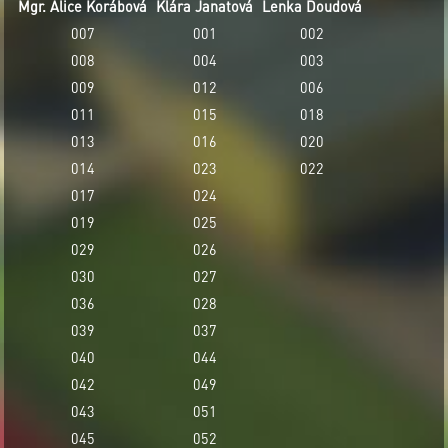
Mgr. Alice Korábová
Klára Janatová
Lenka Doudová
007
001
002
008
004
003
009
012
006
011
015
018
013
016
020
014
023
022
017
024
019
025
029
026
030
027
036
028
039
037
040
044
042
049
043
051
045
052