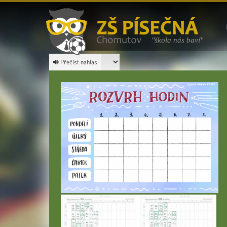
"škola nás baví"
Přečíst nahlas