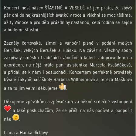
Koncert nesl název ŠŤASTNÉ A VESELÉ už jen proto, že zbývá
pár dní do nejkrásnějších svátků v roce a všichni se moc těšíme,
až ty Vánoce a pro děti prázdniny nastanou, celá rodina se sejde
a budeme šťastní.
Zazněly čertovské, zimní a vánoční písně v podání malých
Berušek, velkých Berušek a Hlásku. Na závěr si všechny sbory
zazpívaly směsku tradičních vánočních koled s doprovodem na
akordeon, na nějž hrála paní asistentka Marcela Kvašňáková,
a přidali se k nám i posluchači. Koncertem perfektně provázely
bývalé žákyně naší školy Barbora Willheimová a Tereza Mašková
a za to jim velmi děkujeme
.
Děkujeme zpěvákům a zpěvačkám za pěkné srdečné vystoupení
a také posluchačům, že se přišli na nás podívat a podpořit
nás
.
Liana a Hanka Jíchovy