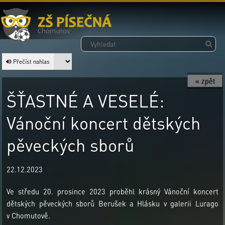
Přečíst nahlas
« zpět
ŠŤASTNÉ A VESELÉ:
Vánoční koncert dětských
pěveckých sborů
22.12.2023
Ve středu 20. prosince 2023 proběhl krásný Vánoční koncert
dětských pěveckých sborů Berušek a Hlásku v galerii Lurago
v Chomutově.