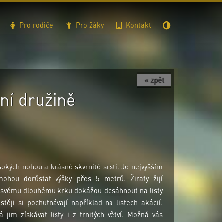
Pro rodiče
Pro žáky
Kontakt
« zpět
lní družině
okých nohou a krásné skvrnité srsti. Je nejvyšším
hou dorůstat výšky přes 5 metrů. Žirafy žijí
ky svému dlouhému krku dokážou dosáhnout na listy
stěji si pochutnávají například na listech akácií.
 jim získávat listy i z trnitých větví. Možná vás