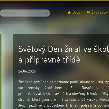
Úvod
Školní rok
Světový Den žiraf ve ško
a přípravné třídě
24.06.2026
Žirafu na první pohled poznáme podle dlouhého krku, vys
suchozemským živočichem na Zemi. Dospěli samci mo
především v afrických savanách a otevřených lesích. Dí
stromů, které jsou pro jiná zvířata příliš vysoko. Nejča
Jejich jazyk je přizpůsobený k trhání potravy a pomáhá