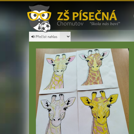
"škola nás baví"
Přečíst nahlas