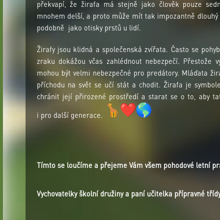
překvapí, že žirafa má stejně jako člověk pouze sedm
mnohem delší, a proto může mít tak impozantně dlouhý kr
podobně jako otisky prstů u lidí.
Žirafy jsou klidná a společenská zvířata. Často se poh
zraku dokážou včas zahlédnout nebezpečí. Přestože vy
mohou být velmi nebezpečné pro predátory. Mláďata žira
příchodu na svět se učí stát a chodit. Žirafa je symbo
chránit její přirozené prostředí a starat se o to, aby t
i pro další generace.
Tímto se loučíme a přejeme Vám všem pohodové letní p
Vychovatelky školní družiny a paní učitelka přípravné tříd