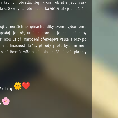
 krčních obratlů. Její krční obratle jsou však
k. Skvrny na těle jsou u každé žirafy jedinečné -
ybují v menších skupinách a díky svému výbornému
padají jemně, umí se bránit - jejich silné nohy
f jsou už při narození překvapivě velká a brzy po
lem jedinečnosti krásy přírody, proto bychom měli
ato nádherná zvířata zůstala součástí naší planety
rázdniny
.
y