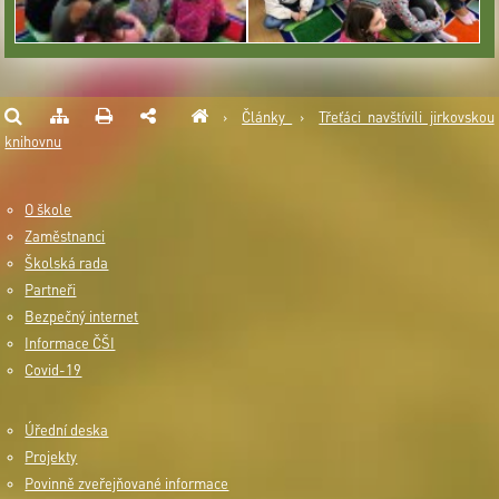
›
Články
›
Třeťáci navštívili jirkovskou
knihovnu
O škole
Zaměstnanci
Školská rada
Partneři
Bezpečný internet
Informace ČŠI
Covid-19
Úřední deska
Projekty
Povinně zveřejňované informace