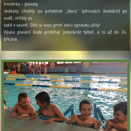
trenérky – plavaly,
skákaly, chodily po pohyblivé ,,lávce“ (pěnových deskách) po
vodě, ohřály se
také v sauně. Děti si svou první lekci opravdu užily!
Výuka plavání bude probíhat jedenkrát týdně, a to až do 24.
března.