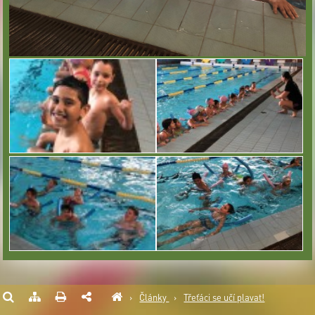
›
Články
›
Třeťáci se učí plavat!