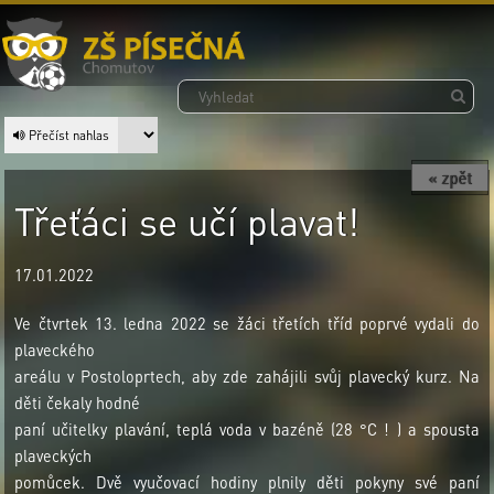
Přečíst nahlas
« zpět
Třeťáci se učí plavat!
17.01.2022
Ve čtvrtek 13. ledna 2022 se žáci třetích tříd poprvé vydali do
plaveckého
areálu v Postoloprtech, aby zde zahájili svůj plavecký kurz. Na
děti čekaly hodné
paní učitelky plavání, teplá voda v bazéně (28 °C ! ) a spousta
plaveckých
pomůcek. Dvě vyučovací hodiny plnily děti pokyny své paní