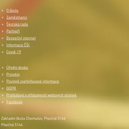
O škole
Zaměstnanci
Školská rada
Partneři
Bezpečný internet
Informace ČŠI
Covid-19
Úřední deska
Projekty
Povinně zveřejňované informace
GDPR
Prohlášení o přístupnosti webových stránek
Facebook
Základní škola Chomutov, Písečná 5144
Písečná 5144