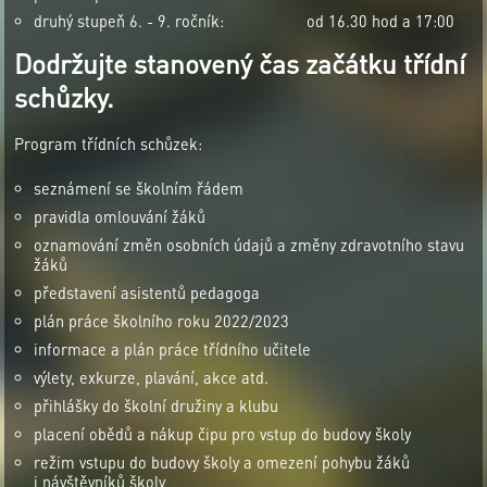
druhý stupeň 6. - 9. ročník: od 16.30 hod a 17:00
Dodržujte stanovený čas začátku třídní
schůzky.
Program třídních schůzek:
seznámení se školním řádem
pravidla omlouvání žáků
oznamování změn osobních údajů a změny zdravotního stavu
žáků
představení asistentů pedagoga
plán práce školního roku 2022/2023
informace a plán práce třídního učitele
výlety, exkurze, plavání, akce atd.
přihlášky do školní družiny a klubu
placení obědů a nákup čipu pro vstup do budovy školy
režim vstupu do budovy školy a omezení pohybu žáků
i návštěvníků školy