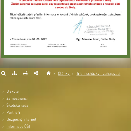
›
Články
›
Třídní schůzky - zahajovací
O škole
Zaměstnanci
Školská rada
Partneři
Bezpečný internet
Informace ČŠI