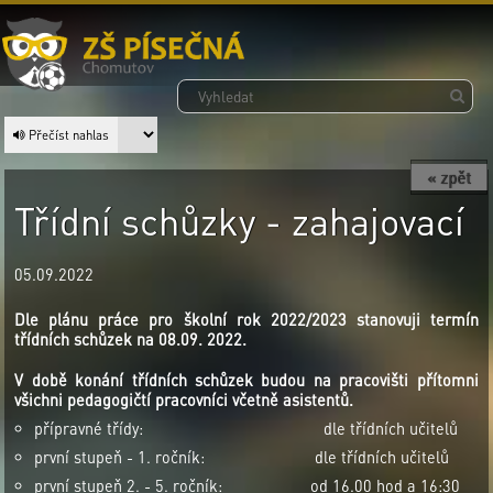
Přečíst nahlas
« zpět
Třídní schůzky - zahajovací
05.09.2022
Dle plánu práce pro školní rok 2022/2023 stanovuji termín
třídních schůzek na 08.09. 2022.
V době konání třídních schůzek budou na pracovišti přítomni
všichni pedagogičtí pracovníci včetně asistentů.
přípravné třídy: dle třídních učitelů
první stupeň - 1. ročník: dle třídních učitelů
první stupeň 2. - 5. ročník: od 16.00 hod a 16:30