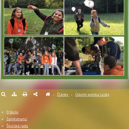
›
Články
›
Údolím potoka Lesky
O škole
Zaměstnanci
Školská rada