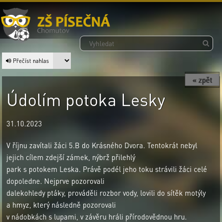
Přečíst nahlas
« zpět
Údolím potoka Lesky
31.10.2023
V říjnu zavítali žáci 5.B do Krásného Dvora. Tentokrát nebyl
jejich cílem zdejší zámek, nýbrž přilehlý
park s potokem Leska. Právě podél jeho toku strávili žáci celé
dopoledne. Nejprve pozorovali
dalekohledy ptáky, prováděli rozbor vody, lovili do sítěk motýly
a hmyz, který následně pozorovali
v nádobkách s lupami, v závěru hráli přírodovědnou hru.