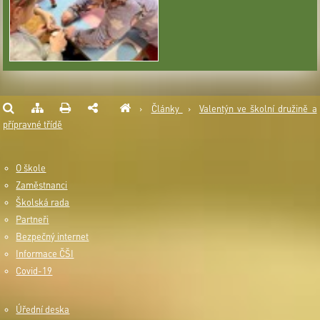
›
Články
›
Valentýn ve školní družině a
přípravné třídě
O škole
Zaměstnanci
Školská rada
Partneři
Bezpečný internet
Informace ČŠI
Covid-19
Úřední deska