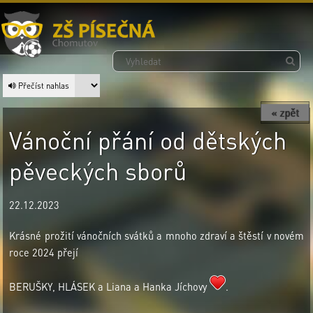
Přečíst nahlas
« zpět
Vánoční přání od dětských
pěveckých sborů
22.12.2023
Krásné prožití vánočních svátků a mnoho zdraví a štěstí v novém
roce 2024 přejí
BERUŠKY, HLÁSEK a Liana a Hanka Jíchovy
.