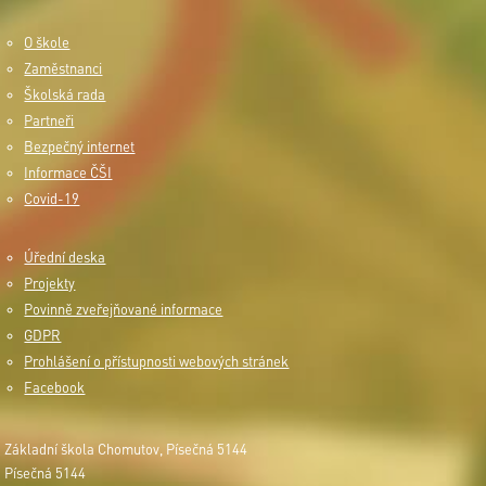
O škole
Zaměstnanci
Školská rada
Partneři
Bezpečný internet
Informace ČŠI
Covid-19
Úřední deska
Projekty
Povinně zveřejňované informace
GDPR
Prohlášení o přístupnosti webových stránek
Facebook
Základní škola Chomutov, Písečná 5144
Písečná 5144