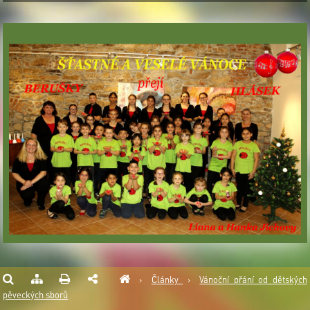
›
Články
›
Vánoční přání od dětských
pěveckých sborů