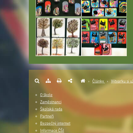
›
Články
›
Výtvarku si u
O škole
Zaměstnanci
Školská rada
Partneři
Bezpečný internet
Informace ČŠI