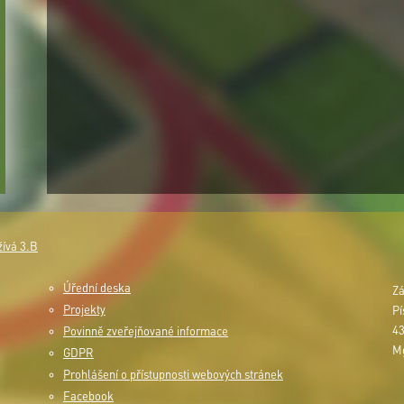
žívá 3.B
Úřední deska
Zá
Projekty
Pí
43
Povinně zveřejňované informace
Mg
GDPR
Prohlášení o přístupnosti webových stránek
Facebook