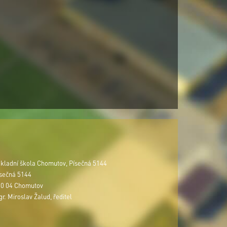
kladní škola Chomutov, Písečná 5144
sečná 5144
0 04 Chomutov
r. Miroslav Žalud, ředitel