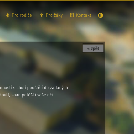
Pro rodiče
Pro žáky
Kontakt
« zpět
inností s chutí pouštějí do zadaných
utí, snad potěší i vaše oči.