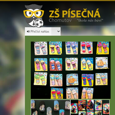
"škola nás baví"
Přečíst nahlas