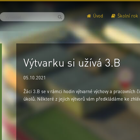
Úvod
Školní rok
Výtvarku si užívá 3.B
05.10.2021
Žáci 3.B se v rámci hodin výtvarné výchovy a pracovních č
úkolů. Některé z jejich výtvorů vám předkládáme ke zhlédn