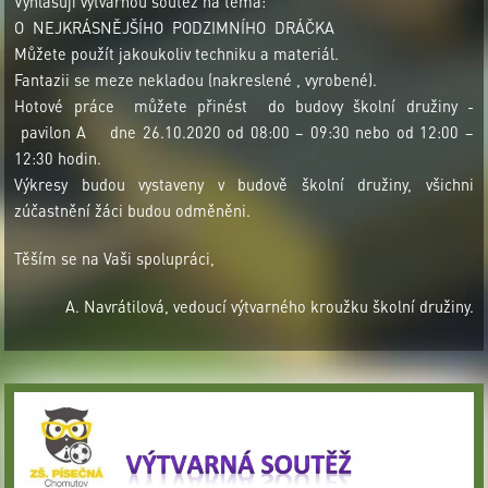
Vyhlašuji výtvarnou soutěž na téma:
O NEJKRÁSNĚJŠÍHO PODZIMNÍHO DRÁČKA
Můžete použít jakoukoliv techniku a materiál.
Fantazii se meze nekladou (nakreslené , vyrobené).
Hotové práce můžete přinést do budovy školní družiny -
pavilon A dne 26.10.2020 od 08:00 – 09:30 nebo od 12:00 –
12:30 hodin.
Výkresy budou vystaveny v budově školní družiny, všichni
zúčastnění žáci budou odměněni.
Těším se na Vaši spolupráci,
A. Navrátilová, vedoucí výtvarného kroužku školní družiny.