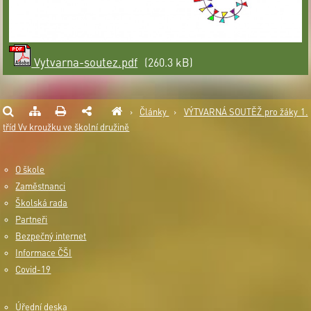
Vytvarna-soutez.pdf
(260.3 kB)
›
Články
›
VÝTVARNÁ SOUTĚŽ pro žáky 1.
tříd Vv kroužku ve školní družině
O škole
Zaměstnanci
Školská rada
Partneři
Bezpečný internet
Informace ČŠI
Covid-19
Úřední deska