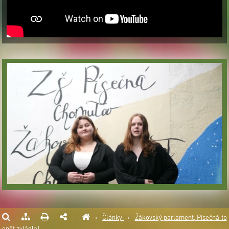
›
Články
›
Žákovský parlament, Písečná to
opět zvládla!