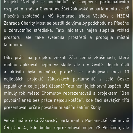
Projekt "Nebojte se podchodu" byl spojený s participativním
rozpočtem města Chomutov. Žáci žákovského parlamentu ze ZŠ
Písečná společně s MŠ Kamarád, třídou Včeličky a NZDM
Zahrada Charity Most se pustili do výmalby podchodu na Písečné
u zdravotního střediska. Tato iniciativa nejen zlepšila vzhled
prostoru, ale také zvelebila prostředí a propojila místní
komunitu.
Díky práci na projektu získali žáci cenné zkušenosti, které
mohou aplikovat nejen ve škole ale i v životě. Jejich úsilí
a aktivita byla oceněna, protože se probojovali mezi 10
nejlepších projektů žákovských parlamentů z celé České
republiky. A co je ještě úžasné? Toto není jejich první úspěch! Již
minulý rok město Chomutov reprezentovali s projektem “Den
povolání aneb bez práce nejsou koláče”, kde žáci devátých tříd
prezentovali určité povolání mladším žákům školy.
Velké finále čeká žákovský parlament v Poslanecké sněmovně
ČR již 4. 4., kde budou reprezentovat nejen ZŠ Písečnou, ale