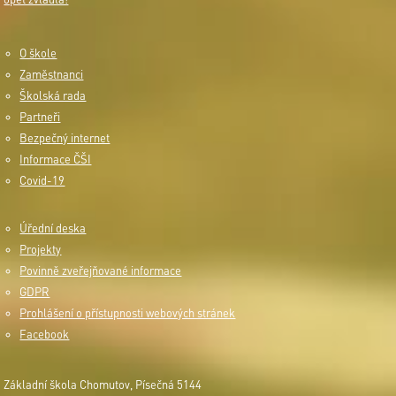
O škole
Zaměstnanci
Školská rada
Partneři
Bezpečný internet
Informace ČŠI
Covid-19
Úřední deska
Projekty
Povinně zveřejňované informace
GDPR
Prohlášení o přístupnosti webových stránek
Facebook
Základní škola Chomutov, Písečná 5144