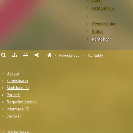
Akce
Fotogalerie
Pěvecký sbor
Videa
Kontakty
›
Pěvecký sbor
›
Kontakty
O škole
Zaměstnanci
Školská rada
Partneři
Bezpečný internet
Informace ČŠI
Covid-19
Úřední deska