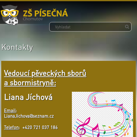
Kontakty
Vedoucí
pěveckých sborů
a sbormistryně:
Liana Jíchová
Email
:
LianaJichova@seznam.cz
Telefon
: +420 721 037 186