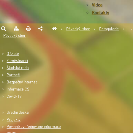
Videa
Kontakty
›
Pěvecký sbor
›
Fotogalerie
›
›
Pěvecký sbor
O škole
Zaměstnanci
Školská rada
Partneři
Bezpečný internet
Informace ČŠI
Covid-19
Úřední deska
Projekty
Povinně zveřejňované informace