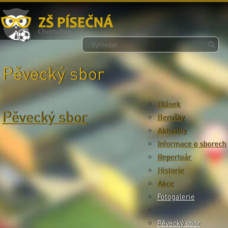
Pěvecký sbor
Hlásek
Pěvecký sbor
Berušky
Aktuality
Informace o sborech
Repertoár
Historie
Akce
Fotogalerie
Pěvecký sbor