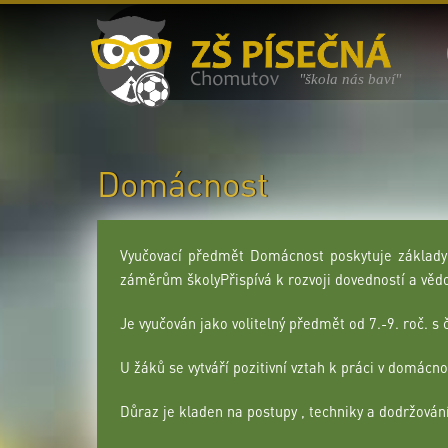
"škola nás baví"
Domácnost
Vyučovací předmět Domácnost poskytuje základy
záměrům školyPřispívá k rozvoji dovedností a věd
Je vyučován jako volitelný předmět od 7.-9. roč. s 
U žáků se vytváří pozitivní vztah k práci v domácn
Důraz je kladen na postupy , techniky a dodržování