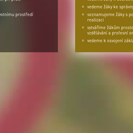
vedeme žáky ke správný
votnímu prostředí
seznamujeme žáky s pod
realizaci
vytváříme žákům prosto
vzdělávání a profesní or
vedeme k osvojení zákl