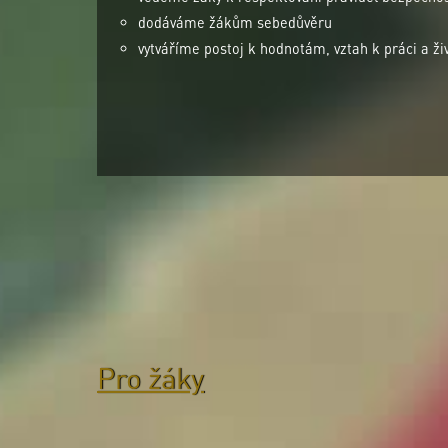
dodáváme žákům sebedůvěru
vytváříme postoj k hodnotám, vztah k práci a ži
Pro žáky