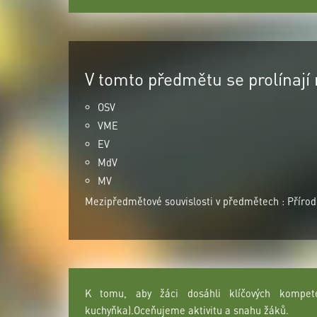
V tomto předmětu se prolínají 
OSV
VME
EV
MdV
MV
Mezipředmětové souvislosti v předmětech : Přírodo
K tomu, aby žáci dosáhli klíčových kompete
kuchyňka).Oceňujeme aktivitu a snahu žáků.