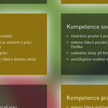
Kompetence soci
poznatků
otevíráme prostor k pro
se vztahem k práci
vedeme žáky k poznání, 
ů
člověka
práci
zadáváme úkoly, při kte
ci žáků k danému úkolu
umožňujeme rozdílné vý
Kompetence pr
i při práci
vedeme žáky k dodržován