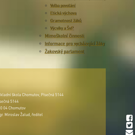
Volba povolání
Etická výchova
Gramotnost žáků
Výcviky a ŠvP
Mimoškolní činnosti
Informace pro vycházející žáky
Žakovský parlament
kladní škola Chomutov, Písečná 5144
sečná 5144
0 04 Chomutov
r. Miroslav Žalud, ředitel