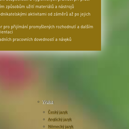
m způsobům užití materiálů a nástrojů
nikatelskými aktivitami od záměrů až po jejich
r pro přijímání promyšlených rozhodnutí a dalším
ientaci
adních pracovních dovedností a návyků
Výuka
Český jazyk
Anglický jazyk
Německý jazyk