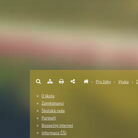
›
Pro žáky
›
Výuka
›
O škole
Zaměstnanci
Školská rada
Partneři
Bezpečný internet
Informace ČŠI