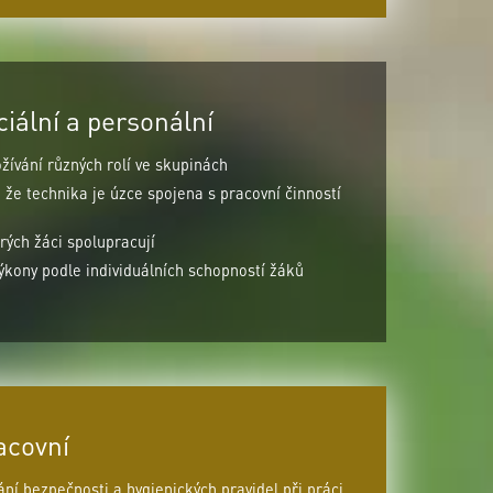
ální a personální
žívání různých rolí ve skupinách
že technika je úzce spojena s pracovní činností
rých žáci spolupracují
kony podle individuálních schopností žáků
acovní
í bezpečnosti a hygienických pravidel při práci