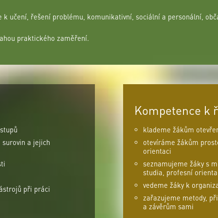
 učení, řešení problému, komunikativní, sociální a personální, obč
vahou praktického zaměření.
Kompetence k ř
ostupů
klademe žákům otevřen
surovin a jejich
otevíráme žákům prosto
orientaci
ti
seznamujeme žáky s mož
studia, profesní orient
vedeme žáky k organiza
strojů při práci
zařazujeme metody, při
a závěrům sami