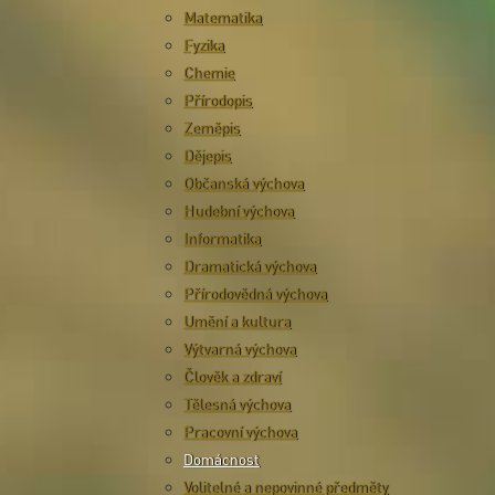
Matematika
Fyzika
Chemie
Přírodopis
Zeměpis
Dějepis
Občanská výchova
Hudební výchova
Informatika
Dramatická výchova
Přírodovědná výchova
Umění a kultura
Výtvarná výchova
Člověk a zdraví
Tělesná výchova
Pracovní výchova
Domácnost
Volitelné a nepovinné předměty