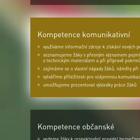
Kompetence komunikativní
využíváme informační zdroje k získání nových 
seznamujeme žáky s přesným významem pojmů 
s technickým materiálem a při přípravě pokrm
zajímáme se o vlastní nápady žáků, náměty při 
vytváříme příležitosti pro vzájemnou komunika
umožňujeme prezentovat výsledky práce žáků
Kompetence občanské
vedeme žáky k respektování pravidel bezpečnost